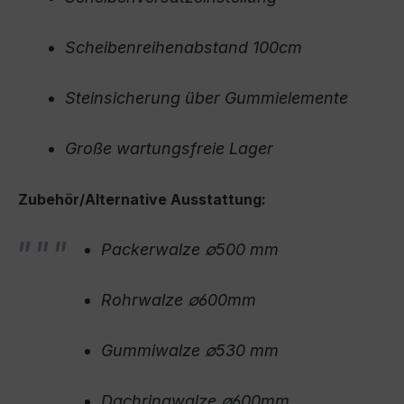
Scheibenreihenabstand 100cm
Steinsicherung über Gummielemente
Große wartungsfreie Lager
Zubehör/Alternative Ausstattung:
Packerwalze ∅500 mm
Rohrwalze ∅600mm
Gummiwalze ∅530 mm
Dachringwalze ∅600mm