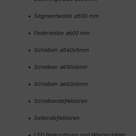
Segmentwalze ∅500 mm
Federwalze ∅600 mm
Scheiben ∅560x5mm
Scheiben ∅610x6mm
Scheiben ∅660x6mm
Scheibendeflektoren
Seitendeflektoren
LED Beleuchtung und Warnschilder