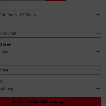
ählen
ählen
auswählen
ktoren
swählen
auswählen
ör
Jetzt zum Bestellen einloggen