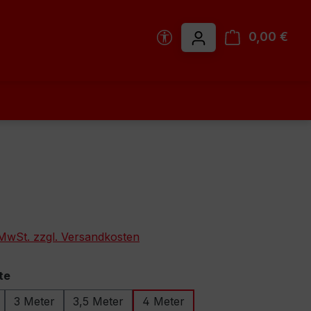
Werkzeugleiste anzeigen
0,00 €
Ware
. MwSt. zzgl. Versandkosten
auswählen
te
3 Meter
3,5 Meter
4 Meter