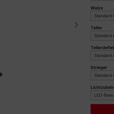
ausw
Walze
ausw
Teller
Tellerdefle
au
Striegel
Lichtzubeh