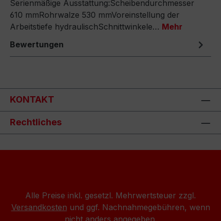
Serienmäßige Ausstattung:Scheibendurchmesser
610 mmRohrwalze 530 mmVoreinstellung der
Arbeitstiefe hydraulischSchnittwinkele…
Mehr
Bewertungen
KONTAKT
Rechtliches
Alle Preise inkl. gesetzl. Mehrwertsteuer zzgl.
Versandkosten
und ggf. Nachnahmegebühren, wenn
nicht anders angegeben.