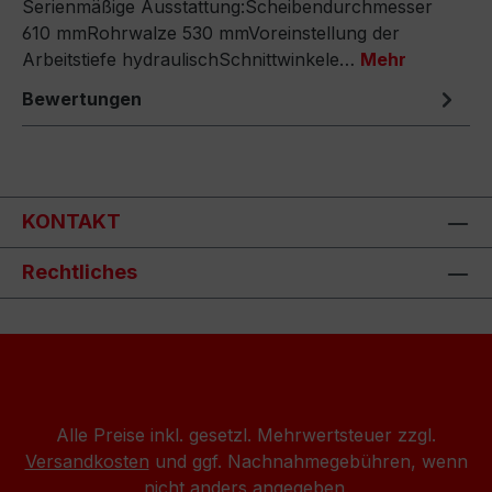
Serienmäßige Ausstattung:Scheibendurchmesser
610 mmRohrwalze 530 mmVoreinstellung der
Arbeitstiefe hydraulischSchnittwinkele…
Mehr
Bewertungen
KONTAKT
Rechtliches
Alle Preise inkl. gesetzl. Mehrwertsteuer zzgl.
Versandkosten
und ggf. Nachnahmegebühren, wenn
nicht anders angegeben.