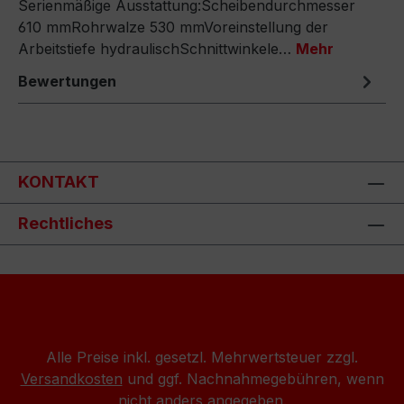
Serienmäßige Ausstattung:Scheibendurchmesser
610 mmRohrwalze 530 mmVoreinstellung der
Arbeitstiefe hydraulischSchnittwinkele…
Mehr
Bewertungen
KONTAKT
Rechtliches
Alle Preise inkl. gesetzl. Mehrwertsteuer zzgl.
Versandkosten
und ggf. Nachnahmegebühren, wenn
nicht anders angegeben.