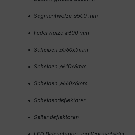
Segmentwalze ∅500 mm
Federwalze ∅600 mm
Scheiben ∅560x5mm
Scheiben ∅610x6mm
Scheiben ∅660x6mm
Scheibendeflektoren
Seitendeflektoren
LED Beleuchtung und Warnschilder