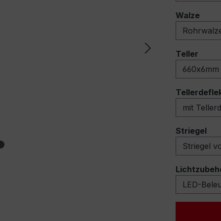
ausw
Walze
ausw
Teller
Tellerdefle
au
Striegel
Lichtzubeh