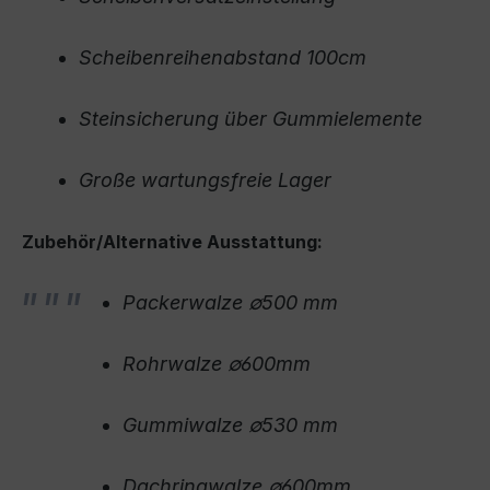
Scheibenreihenabstand 100cm
Steinsicherung über Gummielemente
Große wartungsfreie Lager
Zubehör/Alternative Ausstattung:
Packerwalze ∅500 mm
Rohrwalze ∅600mm
Gummiwalze ∅530 mm
Dachringwalze ∅600mm