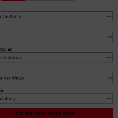
ählen
ählen
auswählen
ktoren
swählen
auswählen
ör
Jetzt zum Bestellen einloggen