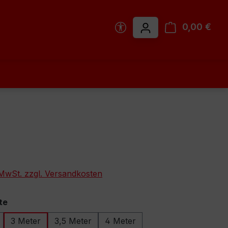
Werkzeugleiste anzeigen
0,00 €
Ware
. MwSt. zzgl. Versandkosten
auswählen
te
3 Meter
3,5 Meter
4 Meter