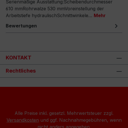
Serienmäßige Ausstattung:Scheibendurchmesser
610 mmRohrwalze 530 mmVoreinstellung der
Arbeitstiefe hydraulischSchnittwinkele…
Mehr
Bewertungen
KONTAKT
Rechtliches
Alle Preise inkl. gesetzl. Mehrwertsteuer zzgl.
Versandkosten
und ggf. Nachnahmegebühren, wenn
nicht anders angegeben.