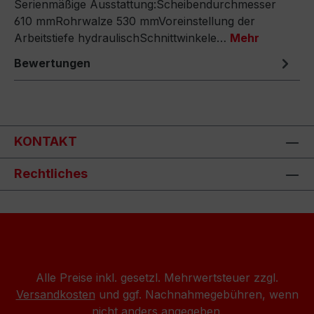
Serienmäßige Ausstattung:Scheibendurchmesser
610 mmRohrwalze 530 mmVoreinstellung der
Arbeitstiefe hydraulischSchnittwinkele…
Mehr
Bewertungen
KONTAKT
Rechtliches
Alle Preise inkl. gesetzl. Mehrwertsteuer zzgl.
Versandkosten
und ggf. Nachnahmegebühren, wenn
nicht anders angegeben.