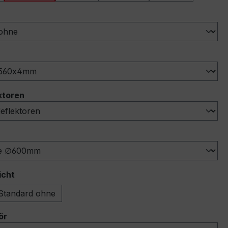
swählen
ählen
auswählen
ktoren
ählen
auswählen
icht
Standard ohne
auswählen
ör