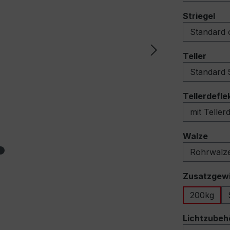
au
Striegel
ausw
Teller
Tellerdefle
ausw
Walze
Zusatzgew
200kg
Lichtzubeh