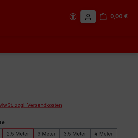
Werkzeugleiste anzeigen
0,00 €
Ware
. MwSt. zzgl. Versandkosten
auswählen
te
2,5 Meter
3 Meter
3,5 Meter
4 Meter